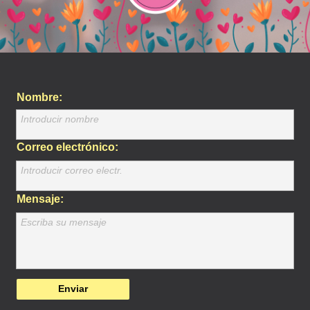
Nombre:
Introducir nombre
Correo electrónico:
Introducir correo electr.
Mensaje:
Escriba su mensaje
Enviar